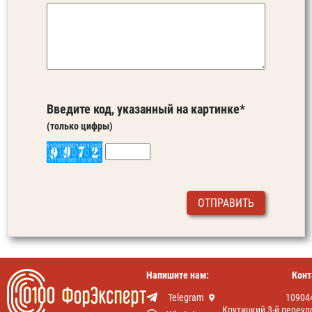
Введите код, указанный на картинке*
(только цифры)
Напишите нам:
Конт
Telegram
10904
Крутицкий 3-й переул